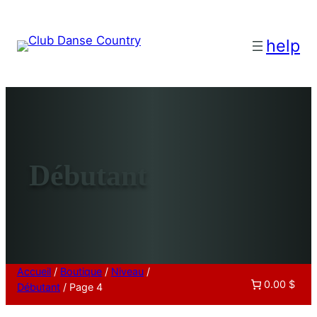
help
Débutant
Accueil
/
Boutique
/
Niveau
/
0.00 $
Débutant
/ Page 4