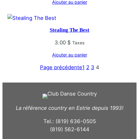
Ajouter au panier
Stealing The Best
3.00
$
Taxes
Ajouter au panier
Page précédente
1
2
3
4
La référence country en Estrie depuis 1993!
Tel.: (819) 636-0505
(819) 562-6144