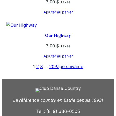
3.00
$
Taxes
Ajouter au panier
Our Highway
3.00
$
Taxes
Ajouter au panier
1
2
3
…
20
Page suivante
La référence country en Estrie depuis 1993!
Tel.: (819) 636-0505