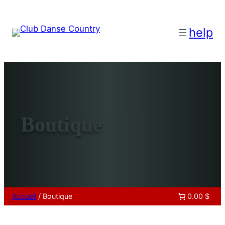
help
Boutique
Accueil
/ Boutique
0.00 $