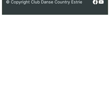
Faceb
You
© Copyright Club Danse Country Estrie