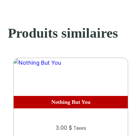
t
i
t
é
Produits similaires
d
e
1
0
1
Nothing But You
3.00
$
Taxes