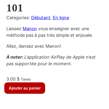
101
Categories:
Débutant
, 
En ligne
Laissez
Manon
vous enseigner avec une
méthode pas à pas très simple et enjouée.
Allez, dansez avec Manon!
À noter:
L’application AirPlay de Apple n’est
pas supportée pour le moment.
3.00
$
Taxes
q
Ajouter au panier
u
a
n