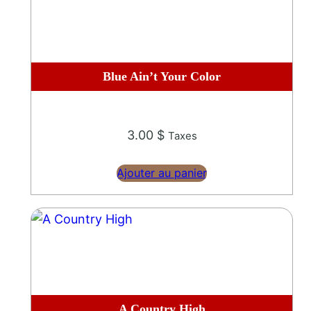
Blue Ain’t Your Color
3.00
$
Taxes
Ajouter au panier
A Country High