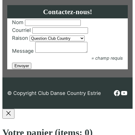
r
Contactez-nous!
é
c
Nom
e
Courriel
n
Raison
t
Message
a
= champ requis
u
p
l
u
s
Faceb
You
© Copyright Club Danse Country Estrie
a
n
c
i
Votre panier
(items: 0)
e