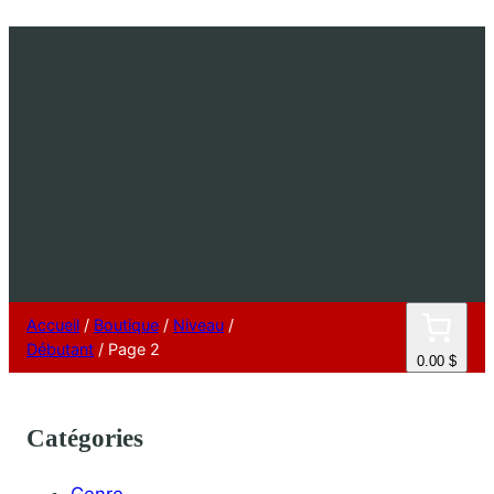
Débutant
Accueil
/
Boutique
/
Niveau
/
Débutant
/ Page 2
0.00 $
Catégories
Genre