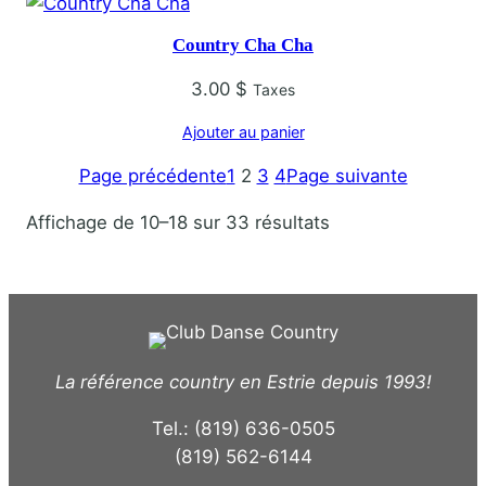
Country Cha Cha
3.00
$
Taxes
Ajouter au panier
Page précédente
1
2
3
4
Page suivante
T
Affichage de 10–18 sur 33 résultats
r
i
é
d
u
La référence country en Estrie depuis 1993!
p
l
Tel.: (819) 636-0505
u
(819) 562-6144
s