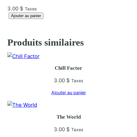
3.00
$
Taxes
q
Ajouter au panier
u
a
n
Produits similaires
t
i
t
Chill Factor
é
d
3.00
$
Taxes
e
Ajouter au panier
S
t
e
The World
a
l
3.00
$
Taxes
i