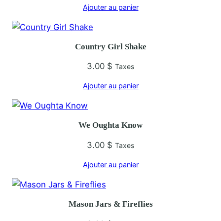
Ajouter au panier
n
g
T
Country Girl Shake
h
e
3.00
$
Taxes
B
Ajouter au panier
e
s
t
We Oughta Know
3.00
$
Taxes
Ajouter au panier
Mason Jars & Fireflies