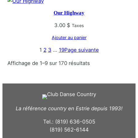
Our Highway
3.00
$
Taxes
Ajouter au panier
1
2
3
…
19
Page suivante
T
Affichage de 1–9 sur 170 résultats
r
i
é
d
u
La référence country en Estrie depuis 1993!
p
l
Tel.: (819) 636-0505
u
(819) 562-6144
s