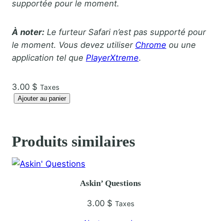
supportée pour le moment.
À noter:
Le furteur Safari n’est pas supporté pour
le moment. Vous devez utiliser
Chrome
ou une
application tel que
PlayerXtreme
.
3.00
$
Taxes
q
Ajouter au panier
u
a
n
Produits similaires
t
i
t
Askin’ Questions
é
d
3.00
$
Taxes
e