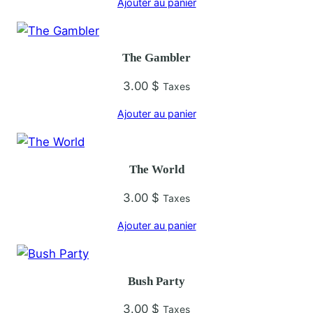
Ajouter au panier
S
t
r
The Gambler
o
n
3.00
$
Taxes
g
Ajouter au panier
e
r
B
The World
e
e
3.00
$
Taxes
r
Ajouter au panier
Bush Party
3.00
$
Taxes