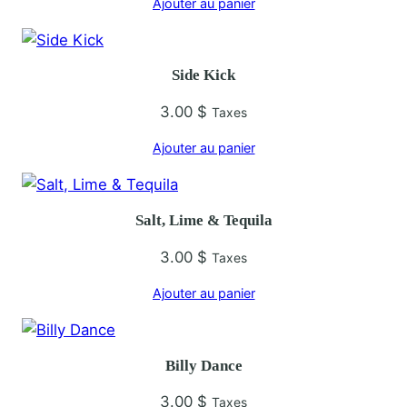
Ajouter au panier
V
a
l
Side Kick
s
e
3.00
$
Taxes
T
Ajouter au panier
e
x
a
Salt, Lime & Tequila
s
3.00
$
Taxes
Ajouter au panier
Billy Dance
3.00
$
Taxes