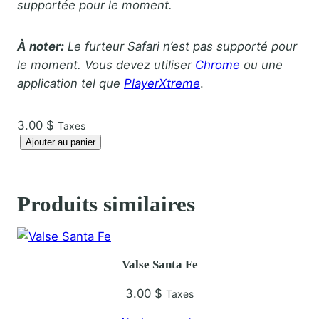
supportée pour le moment.
À noter:
Le furteur Safari n’est pas supporté pour
le moment. Vous devez utiliser
Chrome
ou une
application tel que
PlayerXtreme
.
3.00
$
Taxes
q
Ajouter au panier
u
a
n
Produits similaires
t
i
t
Valse Santa Fe
é
d
3.00
$
Taxes
e