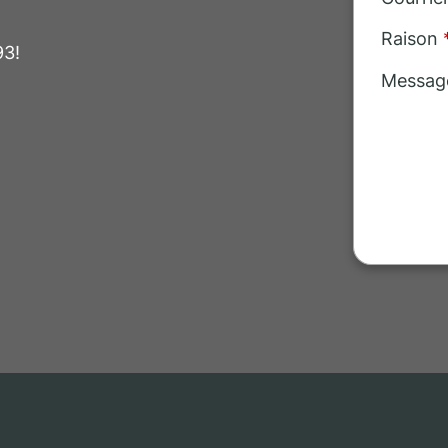
Raison
93!
Messag