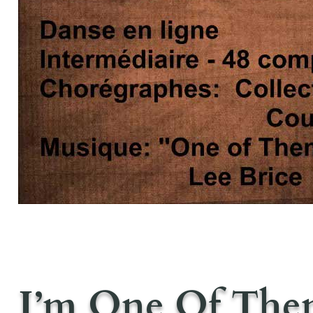
I’m One Of Them