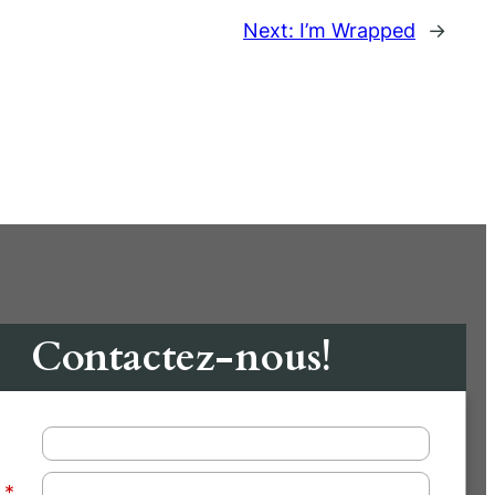
Next:
I’m Wrapped
→
Contactez-nous!