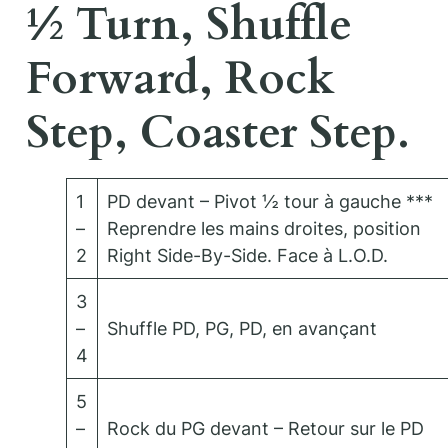
½ Turn, Shuffle
Forward, Rock
Step, Coaster Step.
1
PD devant – Pivot ½ tour à gauche ***
–
Reprendre les mains droites, position
2
Right Side-By-Side. Face à L.O.D.
3
–
Shuffle PD, PG, PD, en avançant
4
5
–
Rock du PG devant – Retour sur le PD