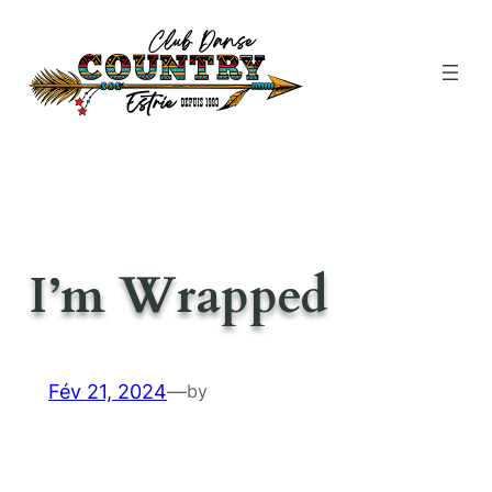
Aller
au
contenu
I’m Wrapped
Fév 21, 2024
—
by