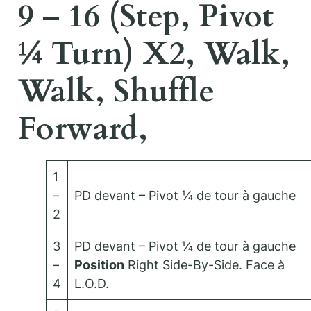
9 – 16 (Step, Pivot
¼ Turn) X2, Walk,
Walk, Shuffle
Forward,
1
–
PD devant – Pivot ¼ de tour à gauche
2
3
PD devant – Pivot ¼ de tour à gauche
–
Position
Right Side-By-Side. Face à
4
L.O.D.