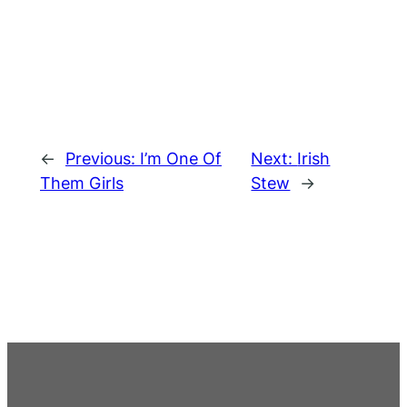
←
Previous:
I’m One Of
Next:
Irish
Them Girls
Stew
→