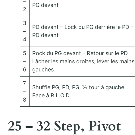
–
PG devant
2
3
PD devant – Lock du PG derrière le PD –
–
PD devant
4
5
Rock du PG devant – Retour sur le PD
–
Lâcher les mains droites, lever les mains
6
gauches
7
Shuffle PG, PD, PG, ½ tour à gauche
–
Face à R.L.O.D.
8
25 – 32 Step, Pivot