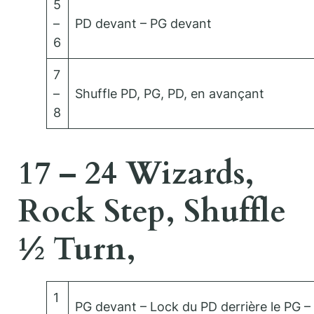
5
–
PD devant – PG devant
6
7
–
Shuffle PD, PG, PD, en avançant
8
17 – 24 Wizards,
Rock Step, Shuffle
½ Turn,
1
PG devant – Lock du PD derrière le PG –