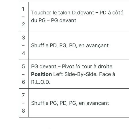
1
Toucher le talon D devant – PD à côté
–
du PG – PG devant
2
3
–
Shuffle PD, PG, PD, en avançant
4
5
PG devant – Pivot ½ tour à droite
–
Position
Left Side-By-Side. Face à
6
R.L.O.D.
7
–
Shuffle PG, PD, PG, en avançant
8