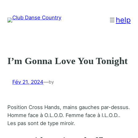
Aller
au
help
contenu
I’m Gonna Love You Tonight
Fév 21, 2024
—
by
Position Cross Hands, mains gauches par-dessus.
Homme face à O.L.O.D. Femme face à I.L.O.D..
Les pas sont de type miroir.