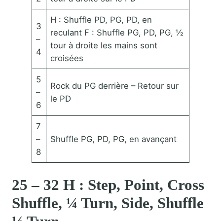
H : Shuffle PD, PG, PD, en
3
reculant F : Shuffle PG, PD, PG, ½
–
tour à droite les mains sont
4
croisées
5
Rock du PG derrière – Retour sur
–
le PD
6
7
–
Shuffle PG, PD, PG, en avançant
8
25 – 32 H : Step, Point, Cross
Shuffle, ¼ Turn, Side, Shuffle