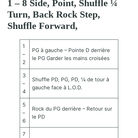
1 – 8 Side, Point, Shuffle ¼
Turn, Back Rock Step,
Shuffle Forward,
1
PG à gauche – Pointe D derrière
–
le PG Garder les mains croisées
2
3
Shuffle PD, PG, PD, ¼ de tour à
–
gauche face à L.O.D.
4
5
Rock du PG derrière – Retour sur
–
le PD
6
7