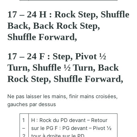
17 – 24 H : Rock Step, Shuffle
Back, Back Rock Step,
Shuffle Forward,
17 – 24 F : Step, Pivot ½
Turn, Shuffle ½ Turn, Back
Rock Step, Shuffle Forward,
Ne pas laisser les mains, finir mains croisées,
gauches par dessus
1
H : Rock du PD devant – Retour
–
sur le PG F : PG devant – Pivot ½
2
tour à droite sur le PD