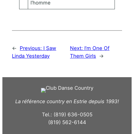
l’homme
←
Previous:
I Saw
Next:
I’m One Of
Linda Yesterday
Them Girls
→
La référence country en Estrie depuis 1993!
Tel.: (819) 636-0505
(819) 562-6144