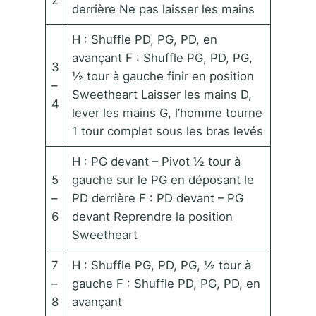
2
derrière Ne pas laisser les mains
H : Shuffle PD, PG, PD, en
avançant F : Shuffle PG, PD, PG,
3
½ tour à gauche finir en position
–
Sweetheart Laisser les mains D,
4
lever les mains G, l’homme tourne
1 tour complet sous les bras levés
H : PG devant – Pivot ½ tour à
5
gauche sur le PG en déposant le
–
PD derrière F : PD devant – PG
6
devant Reprendre la position
Sweetheart
7
H : Shuffle PG, PD, PG, ½ tour à
–
gauche F : Shuffle PD, PG, PD, en
8
avançant