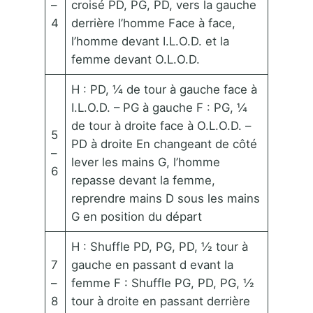
–
croisé PD, PG, PD, vers la gauche
4
derrière l’homme Face à face,
l’homme devant I.L.O.D. et la
femme devant O.L.O.D.
H : PD, ¼ de tour à gauche face à
I.L.O.D. – PG à gauche F : PG, ¼
de tour à droite face à O.L.O.D. –
5
PD à droite En changeant de côté
–
lever les mains G, l’homme
6
repasse devant la femme,
reprendre mains D sous les mains
G en position du départ
H : Shuffle PD, PG, PD, ½ tour à
7
gauche en passant d evant la
–
femme F : Shuffle PG, PD, PG, ½
8
tour à droite en passant derrière