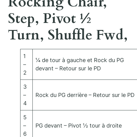
Rocking Chair,
Step, Pivot ½
Turn, Shuffle Fwd,
1
¼ de tour à gauche et Rock du PG
–
devant – Retour sur le PD
2
3
–
Rock du PG derrière – Retour sur le PD
4
5
–
PG devant – Pivot ½ tour à droite
6