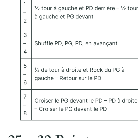
1
½ tour à gauche et PD derrière – ½ tou
–
à gauche et PG devant
2
3
–
Shuffle PD, PG, PD, en avançant
4
5
¼ de tour à droite et Rock du PG à
–
gauche – Retour sur le PD
6
7
Croiser le PG devant le PD – PD à droite
–
– Croiser le PG devant le PD
8