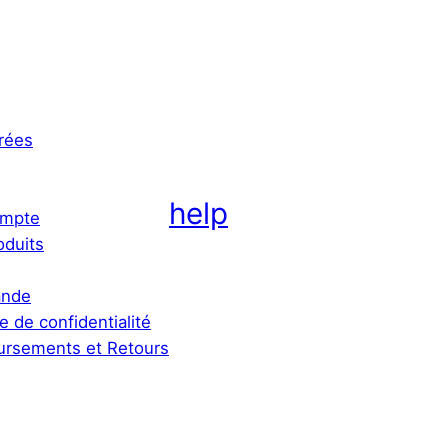
rées
help
mpte
oduits
nde
ue de confidentialité
rsements et Retours