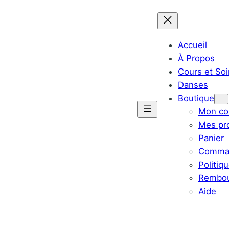
Accueil
À Propos
Cours et Soi
Danses
Boutique
Mon co
Mes pr
Panier
Comma
Politiq
Rembou
Aide