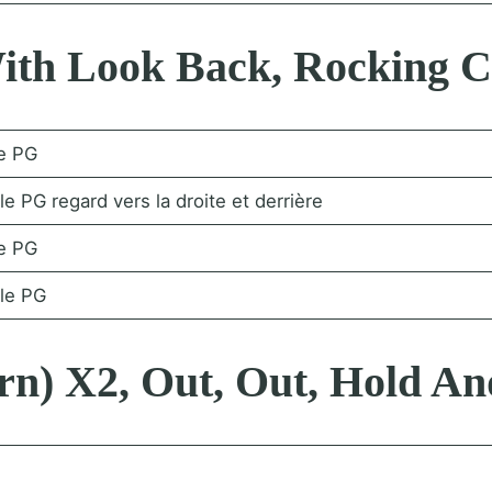
ith Look Back, Rocking C
le PG
e PG regard vers la droite et derrière
le PG
 le PG
Turn) X2, Out, Out, Hold 
e