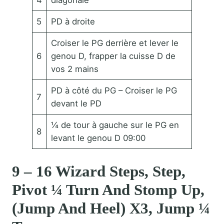
4
diagonale
5
PD à droite
Croiser le PG derrière et lever le
6
genou D, frapper la cuisse D de
vos 2 mains
PD à côté du PG – Croiser le PG
7
devant le PD
¼ de tour à gauche sur le PG en
8
levant le genou D 09:00
9 – 16 Wizard Steps, Step,
Pivot ¼ Turn And Stomp Up,
(Jump And Heel) X3, Jump ¼