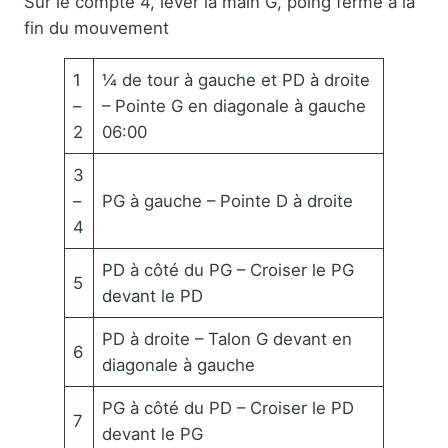
Sur le compte 4, lever la main G, poing fermé à la
fin du mouvement
1
¼ de tour à gauche et PD à droite
–
– Pointe G en diagonale à gauche
2
06:00
3
–
PG à gauche – Pointe D à droite
4
PD à côté du PG – Croiser le PG
5
devant le PD
PD à droite – Talon G devant en
6
diagonale à gauche
PG à côté du PD – Croiser le PD
7
devant le PG