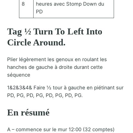
8
heures avec Stomp Down du
PD
Tag ½ Turn To Left Into
Circle Around.
Plier légèrement les genoux en roulant les
hanches de gauche à droite durant cette
séquence
1&2&3&4& Faire ½ tour à gauche en piétinant sur
PD, PG, PD, PG, PD, PG, PD, PG.
En résumé
A – commence sur le mur 12:00 (32 comptes)