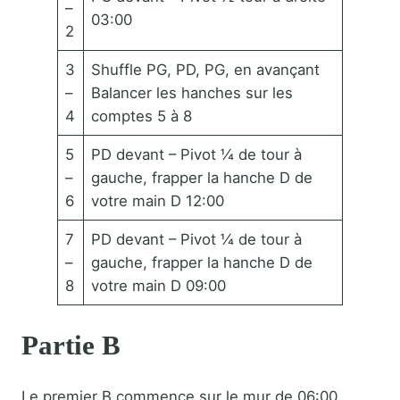
–
03:00
2
3
Shuffle PG, PD, PG, en avançant
–
Balancer les hanches sur les
4
comptes 5 à 8
5
PD devant – Pivot ¼ de tour à
–
gauche, frapper la hanche D de
6
votre main D 12:00
7
PD devant – Pivot ¼ de tour à
–
gauche, frapper la hanche D de
8
votre main D 09:00
Partie B
Le premier B commence sur le mur de 06:00