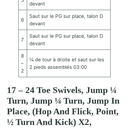
devant
Saut sur le PG sur place, talon D
6
devant
Saut sur le PG sur place, talon D
7
devant
8
¼ de tour à droite et saut sur les
–
2 pieds assemblés 03:00
2
17 – 24 Toe Swivels, Jump ¼
Turn, Jump ¼ Turn, Jump In
Place, (Hop And Flick, Point,
½ Turn And Kick) X2,