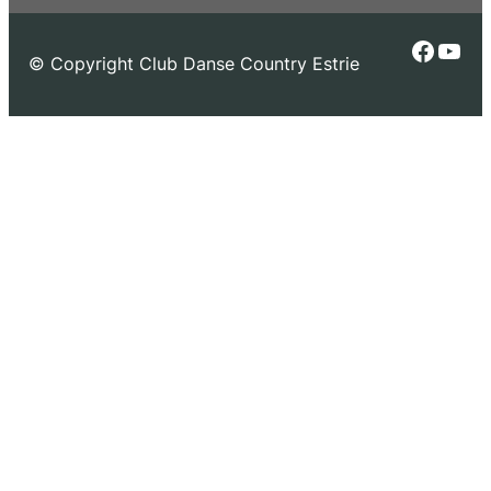
Faceb
You
© Copyright Club Danse Country Estrie