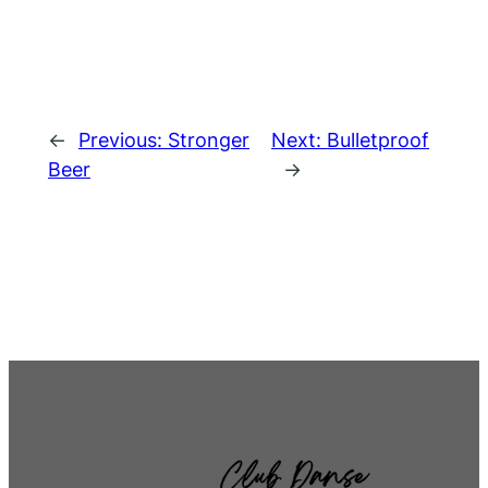
←
Previous:
Stronger
Next:
Bulletproof
Beer
→