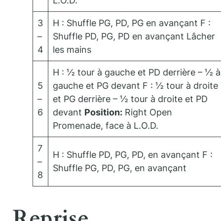
L.O.D.
3
H : Shuffle PG, PD, PG en avançant F :
–
Shuffle PD, PG, PD en avançant Lâcher
4
les mains
H : ½ tour à gauche et PD derrière – ½ à
5
gauche et PG devant F : ½ tour à droite
–
et PG derrière – ½ tour à droite et PD
6
devant
Position:
Right Open
Promenade, face à L.O.D.
7
H : Shuffle PD, PG, PD, en avançant F :
–
Shuffle PG, PD, PG, en avançant
8
Reprise