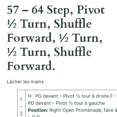
57 – 64 Step, Pivot
½ Turn, Shuffle
Forward, ½ Turn,
½ Turn, Shuffle
Forward.
Lâcher les mains
H : PG devant – Pivot ½ tour à droite F :
1
PD devant – Pivot ½ tour à gauche
–
Position:
Right Open Promenade, face 
2