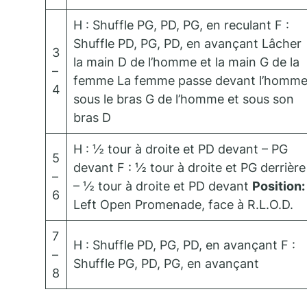
H : Shuffle PG, PD, PG, en reculant F :
Shuffle PD, PG, PD, en avançant Lâcher
3
la main D de l’homme et la main G de la
–
femme La femme passe devant l’homm
4
sous le bras G de l’homme et sous son
bras D
H : ½ tour à droite et PD devant – PG
5
devant F : ½ tour à droite et PG derrière
–
– ½ tour à droite et PD devant
Position:
6
Left Open Promenade, face à R.L.O.D.
7
H : Shuffle PD, PG, PD, en avançant F :
–
Shuffle PG, PD, PG, en avançant
8