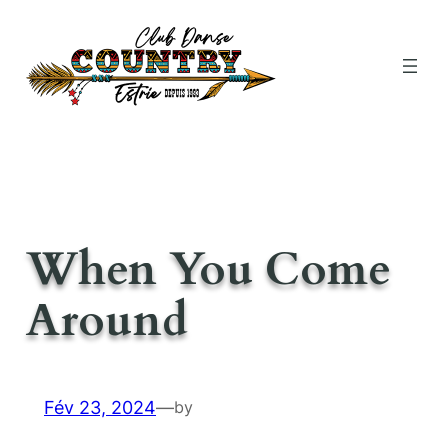
Aller
au
contenu
When You Come
Around
Fév 23, 2024
—
by