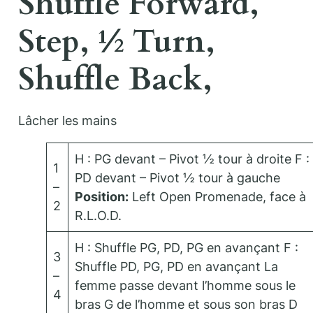
Shuffle Forward,
Step, ½ Turn,
Shuffle Back,
Lâcher les mains
H : PG devant – Pivot ½ tour à droite F :
1
PD devant – Pivot ½ tour à gauche
–
Position:
Left Open Promenade, face à
2
R.L.O.D.
H : Shuffle PG, PD, PG en avançant F :
3
Shuffle PD, PG, PD en avançant La
–
femme passe devant l’homme sous le
4
bras G de l’homme et sous son bras D