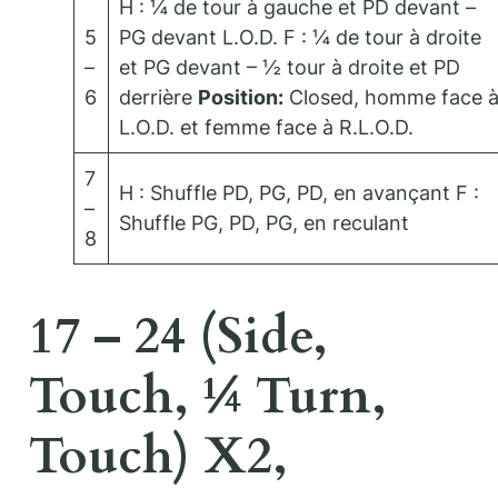
H : ¼ de tour à gauche et PD devant –
5
PG devant L.O.D. F : ¼ de tour à droite
–
et PG devant – ½ tour à droite et PD
6
derrière
Position:
Closed, homme face 
L.O.D. et femme face à R.L.O.D.
7
H : Shuffle PD, PG, PD, en avançant F :
–
Shuffle PG, PD, PG, en reculant
8
17 – 24 (Side,
Touch, ¼ Turn,
Touch) X2,