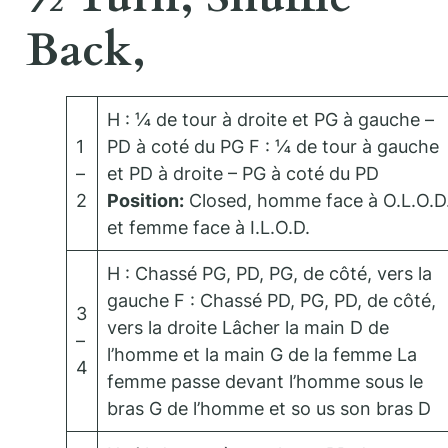
Back,
H : ¼ de tour à droite et PG à gauche –
1
PD à coté du PG F : ¼ de tour à gauche
–
et PD à droite – PG à coté du PD
2
Position:
Closed, homme face à O.L.O.D
et femme face à I.L.O.D.
H : Chassé PG, PD, PG, de côté, vers la
gauche F : Chassé PD, PG, PD, de côté,
3
vers la droite Lâcher la main D de
–
l’homme et la main G de la femme La
4
femme passe devant l’homme sous le
bras G de l’homme et so us son bras D