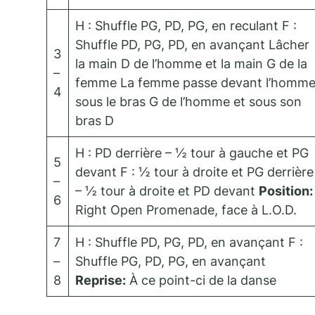
H : Shuffle PG, PD, PG, en reculant F :
Shuffle PD, PG, PD, en avançant Lâcher
3
la main D de l’homme et la main G de la
–
femme La femme passe devant l’homm
4
sous le bras G de l’homme et sous son
bras D
H : PD derrière – ½ tour à gauche et PG
5
devant F : ½ tour à droite et PG derrière
–
– ½ tour à droite et PD devant
Position:
6
Right Open Promenade, face à L.O.D.
7
H : Shuffle PD, PG, PD, en avançant F :
–
Shuffle PG, PD, PG, en avançant
8
Reprise:
À ce point-ci de la danse