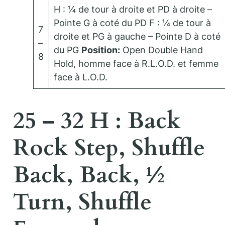
H : ¼ de tour à droite et PD à droite –
Pointe G à coté du PD F : ¼ de tour à
7
droite et PG à gauche – Pointe D à coté
–
du PG
Position:
Open Double Hand
8
Hold, homme face à R.L.O.D. et femme
face à L.O.D.
25 – 32 H : Back
Rock Step, Shuffle
Back, Back, ½
Turn, Shuffle