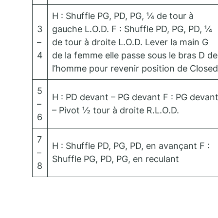
H : Shuffle PG, PD, PG, ¼ de tour à
3
gauche L.O.D. F : Shuffle PD, PG, PD, ¼
–
de tour à droite L.O.D. Lever la main G
4
de la femme elle passe sous le bras D de
l’homme pour revenir position de Closed
5
H : PD devant – PG devant F : PG devan
–
– Pivot ½ tour à droite R.L.O.D.
6
7
H : Shuffle PD, PG, PD, en avançant F :
–
Shuffle PG, PD, PG, en reculant
8