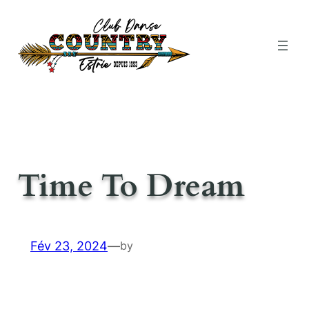
Aller
au
contenu
Time To Dream
Fév 23, 2024
—
by