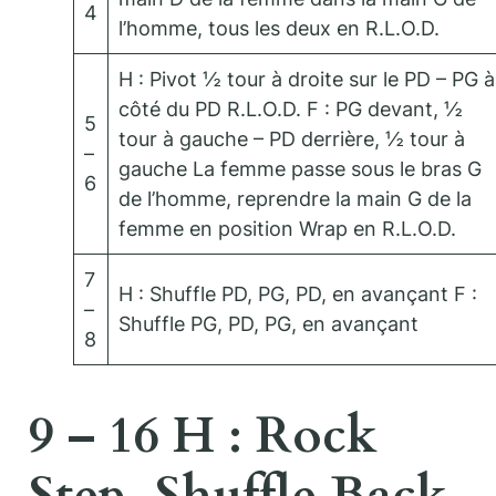
4
l’homme, tous les deux en R.L.O.D.
H : Pivot ½ tour à droite sur le PD – PG à
côté du PD R.L.O.D. F : PG devant, ½
5
tour à gauche – PD derrière, ½ tour à
–
gauche La femme passe sous le bras G
6
de l’homme, reprendre la main G de la
femme en position Wrap en R.L.O.D.
7
H : Shuffle PD, PG, PD, en avançant F :
–
Shuffle PG, PD, PG, en avançant
8
9 – 16 H : Rock
Step, Shuffle Back,