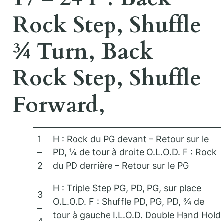
Rock Step, Shuffle
¾ Turn, Back
Rock Step, Shuffle
Forward,
1
H : Rock du PG devant – Retour sur le
–
PD, ¼ de tour à droite O.L.O.D. F : Rock
2
du PD derrière – Retour sur le PG
H : Triple Step PG, PD, PG, sur place
3
O.L.O.D. F : Shuffle PD, PG, PD, ¾ de
–
tour à gauche I.L.O.D. Double Hand Hold