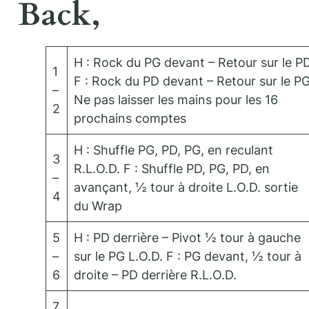
Back,
H : Rock du PG devant – Retour sur le P
1
F : Rock du PD devant – Retour sur le P
–
Ne pas laisser les mains pour les 16
2
prochains comptes
H : Shuffle PG, PD, PG, en reculant
3
R.L.O.D. F : Shuffle PD, PG, PD, en
–
avançant, ½ tour à droite L.O.D. sortie
4
du Wrap
5
H : PD derrière – Pivot ½ tour à gauche
–
sur le PG L.O.D. F : PG devant, ½ tour à
6
droite – PD derrière R.L.O.D.
7