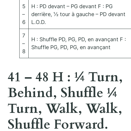
5
H : PD devant – PG devant F : PG
–
derrière, ½ tour à gauche – PD devant
6
L.O.D.
7
H : Shuffle PD, PG, PD, en avançant F :
–
Shuffle PG, PD, PG, en avançant
8
41 – 48 H : ¼ Turn,
Behind, Shuffle ¼
Turn, Walk, Walk,
Shuffle Forward.