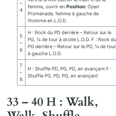
–
femme, ouvrir en
Position:
Open
4
Promenade, femme à gauche de
l’homme en L.O.D.
H : Rock du PD derrière – Retour sur le
5
PG, ¼ de tour à droite L.O.D. F : Rock du
–
PG derrière – Retour sur le PD, ¼ de tour
6
à gauche L.O.D.
7
H : Shuffle PD, PG, PD, en avançant F :
–
Shuffle PG, PD, PG, en avançant
8
33 – 40 H : Walk,
Walk, Shuffle