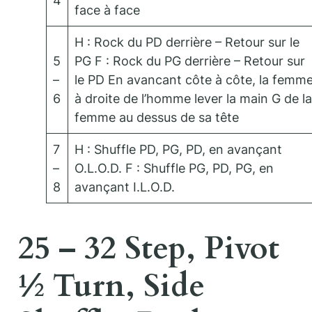
4
face à face
H : Rock du PD derrière – Retour sur le
5
PG F : Rock du PG derrière – Retour sur
–
le PD En avancant côte à côte, la femm
6
à droite de l’homme lever la main G de la
femme au dessus de sa tête
7
H : Shuffle PD, PG, PD, en avançant
–
O.L.O.D. F : Shuffle PG, PD, PG, en
8
avançant I.L.O.D.
25 – 32 Step, Pivot
½ Turn, Side