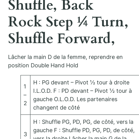
Shuffle, Back
Rock Step ¼ Turn,
Shuffle Forward,
Lâcher la main D de la femme, reprendre en
position Double Hand Hold
H : PG devant – Pivot ½ tour à droite
1
I.L.O.D. F : PD devant – Pivot ½ tour à
–
gauche O.L.O.D. Les partenaires
2
changent de côté
H : Shuffle PG, PD, PG, de côté, vers la
gauche F : Shuffle PD, PG, PD, de côté,
3
vers la droite Lâcher la main G de la