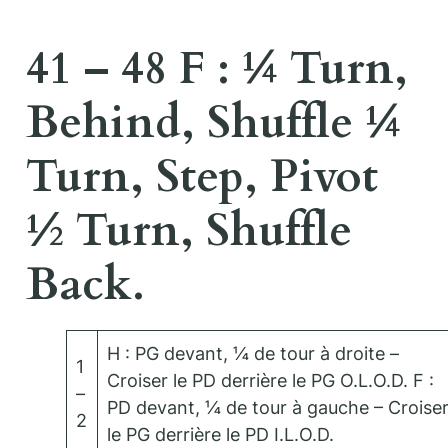
41 – 48 F : ¼ Turn,
Behind, Shuffle ¼
Turn, Step, Pivot
½ Turn, Shuffle
Back.
H : PG devant, ¼ de tour à droite –
1
Croiser le PD derrière le PG O.L.O.D. F :
–
PD devant, ¼ de tour à gauche – Croise
2
le PG derrière le PD I.L.O.D.