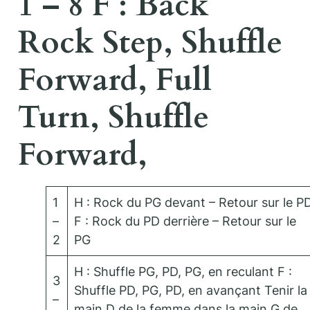
1 – 8 F : Back
Rock Step, Shuffle
Forward, Full
Turn, Shuffle
Forward,
1
H : Rock du PG devant – Retour sur le P
–
F : Rock du PD derrière – Retour sur le
2
PG
H : Shuffle PG, PD, PG, en reculant F :
3
Shuffle PD, PG, PD, en avançant Tenir la
–
main D de la femme dans la main G de