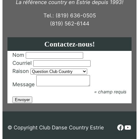
La référence country en Estrie depuis 1993!
Tel.: (819) 636-0505
(819) 562-6144
Contactez-nous!
Nom
Courriel
Raison
Message
= champ requis
Faceb
You
© Copyright Club Danse Country Estrie