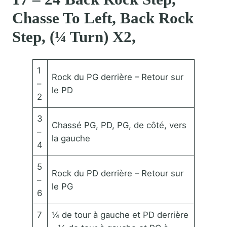
Chasse To Left, Back Rock
Step, (¼ Turn) X2,
1
Rock du PG derrière – Retour sur
–
le PD
2
3
Chassé PG, PD, PG, de côté, vers
–
la gauche
4
5
Rock du PD derrière – Retour sur
–
le PG
6
7
¼ de tour à gauche et PD derrière