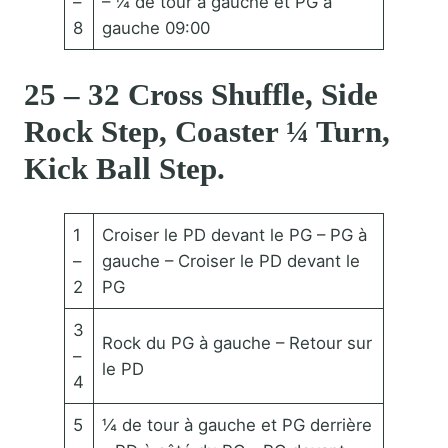
–
– ¼ de tour à gauche et PG à
8
gauche 09:00
25 – 32 Cross Shuffle, Side
Rock Step, Coaster ¼ Turn,
Kick Ball Step.
1
Croiser le PD devant le PG – PG à
–
gauche – Croiser le PD devant le
2
PG
3
Rock du PG à gauche – Retour sur
–
le PD
4
5
¼ de tour à gauche et PG derrière