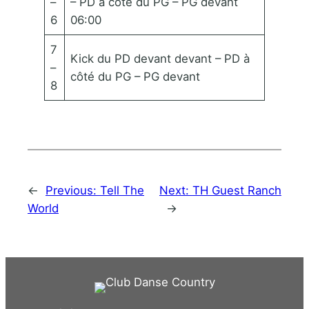
–
– PD à côté du PG – PG devant
6
06:00
7
Kick du PD devant devant – PD à
–
côté du PG – PG devant
8
←
Previous:
Tell The
Next:
TH Guest Ranch
World
→