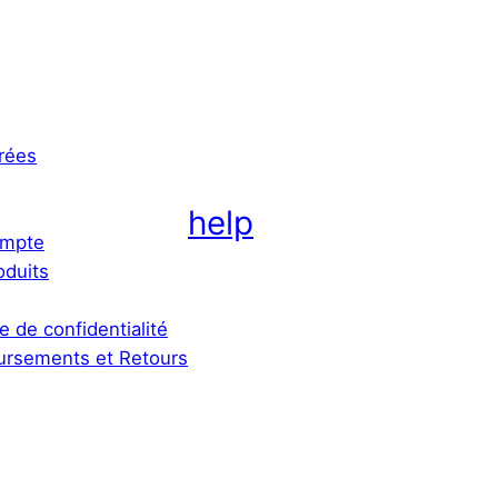
rées
help
mpte
oduits
ue de confidentialité
rsements et Retours