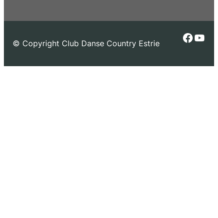
Faceb
You
© Copyright Club Danse Country Estrie