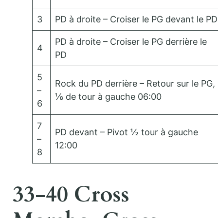
3
PD à droite – Croiser le PG devant le PD
PD à droite – Croiser le PG derrière le
4
PD
5
Rock du PD derrière – Retour sur le PG,
–
⅛ de tour à gauche 06:00
6
7
PD devant – Pivot ½ tour à gauche
–
12:00
8
33-40 Cross