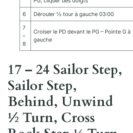
PG, cliquer des doigts
6
Dérouler ½ tour à gauche 03:00
7
Croiser le PD devant le PG – Pointe G à
–
gauche
8
17 – 24 Sailor Step,
Sailor Step,
Behind, Unwind
½ Turn, Cross