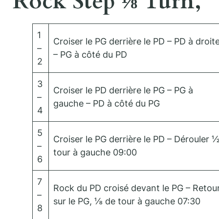
Rock Step ⅛ Turn,
1
Croiser le PG derrière le PD – PD à droit
–
– PG à côté du PD
2
3
Croiser le PD derrière le PG – PG à
–
gauche – PD à côté du PG
4
5
Croiser le PG derrière le PD – Dérouler 
–
tour à gauche 09:00
6
7
Rock du PD croisé devant le PG – Retou
–
sur le PG, ⅛ de tour à gauche 07:30
8