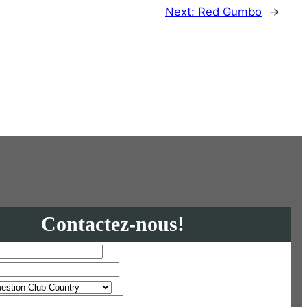
Next:
Red Gumbo
→
Contactez-nous!