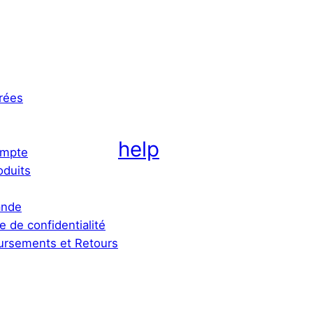
rées
help
mpte
oduits
nde
ue de confidentialité
rsements et Retours