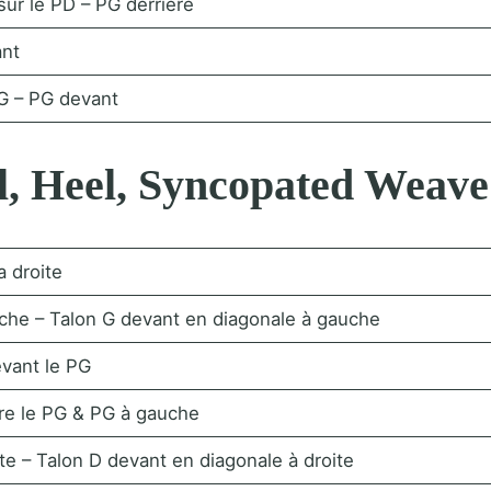
ur le PD – PG derrière
ant
PG – PG devant
el, Heel, Syncopated Weave 
a droite
che – Talon G devant en diagonale à gauche
evant le PG
ère le PG & PG à gauche
te – Talon D devant en diagonale à droite