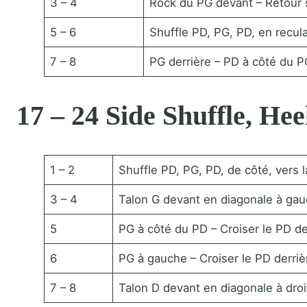
3 – 4
Rock du PG devant – Retour s
5 – 6
Shuffle PD, PG, PD, en recul
7 – 8
PG derrière – PD à côté du 
17 – 24 Side Shuffle, He
1 – 2
Shuffle PD, PG, PD, de côté, vers l
3 – 4
Talon G devant en diagonale à gau
5
PG à côté du PD – Croiser le PD d
6
PG à gauche – Croiser le PD derri
7 – 8
Talon D devant en diagonale à droi