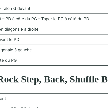
– Talon G devant
t – PD à côté du PG – Taper le PG à côté du PD
n diagonale à droite
vant le PD
iagonale à gauche
ôté du PG
Rock Step, Back, Shuffle B
çant