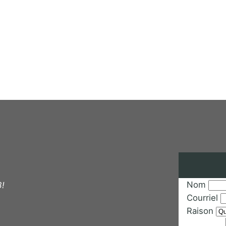
Nom
3!
Courriel
Raison