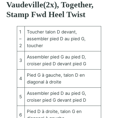
Vaudeville(2x), Together,
Stamp Fwd Heel Twist
1
Toucher talon D devant,
–
assembler pied D au pied G,
2
toucher
Assembler pied G au pied D,
3
croiser pied D devant pied G
Pied G à gauche, talon D en
4
diagonal à droite
Assembler pied D au pied G,
5
croiser pied G devant pied D
Pied D à droite, talon G en
6