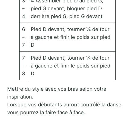
3
4 Assembler pied D au pied G,
–
pied G devant, bloquer pied D
4
derrière pied G, pied G devant
6
Pied D devant, tourner ¼ de tour
–
à gauche et finir le poids sur pied
7
D
7
Pied D devant, tourner ¼ de tour
–
à gauche et finir le poids sur pied
8
D
Mettre du style avec vos bras selon votre
inspiration.
Lorsque vos débutants auront contrôlé la danse
vous pourrez la faire face à face.