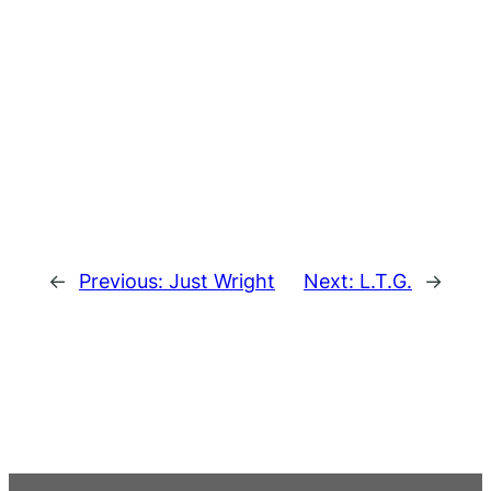
←
Previous:
Just Wright
Next:
L.T.G.
→