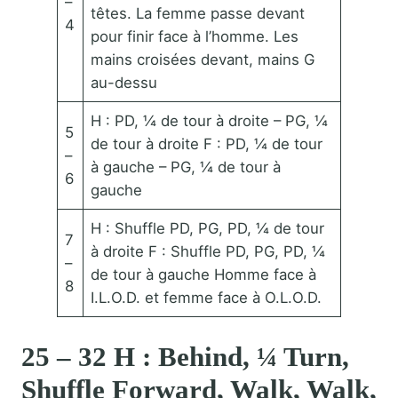
–
têtes. La femme passe devant
4
pour finir face à l’homme. Les
mains croisées devant, mains G
au-dessu
H : PD, ¼ de tour à droite – PG, ¼
5
de tour à droite F : PD, ¼ de tour
–
à gauche – PG, ¼ de tour à
6
gauche
H : Shuffle PD, PG, PD, ¼ de tour
7
à droite F : Shuffle PD, PG, PD, ¼
–
de tour à gauche Homme face à
8
I.L.O.D. et femme face à O.L.O.D.
25 – 32 H : Behind, ¼ Turn,
Shuffle Forward, Walk, Walk,