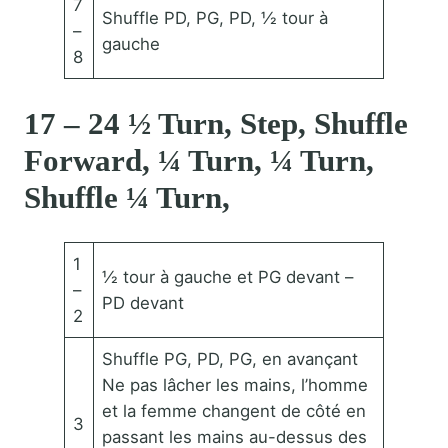
7
Shuffle PD, PG, PD, ½ tour à
–
gauche
8
17 – 24 ½ Turn, Step, Shuffle
Forward, ¼ Turn, ¼ Turn,
Shuffle ¼ Turn,
1
½ tour à gauche et PG devant –
–
PD devant
2
Shuffle PG, PD, PG, en avançant
Ne pas lâcher les mains, l’homme
et la femme changent de côté en
3
passant les mains au-dessus des