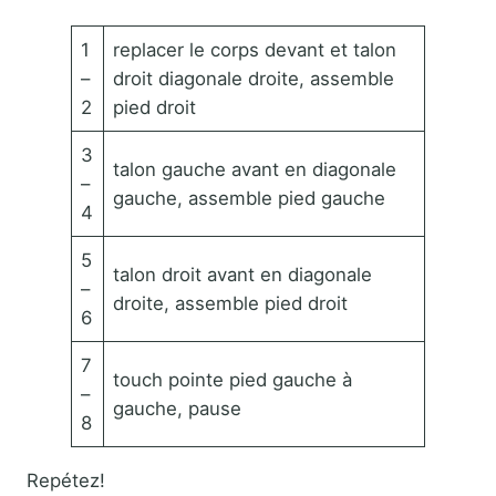
1
replacer le corps devant et talon
–
droit diagonale droite, assemble
2
pied droit
3
talon gauche avant en diagonale
–
gauche, assemble pied gauche
4
5
talon droit avant en diagonale
–
droite, assemble pied droit
6
7
touch pointe pied gauche à
–
gauche, pause
8
Repétez!