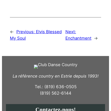
←
Previous:
Elvis Blessed
Next:
My Soul
Enchantment
→
La référence country en Estrie depuis 1993!
Tel.: (819) 636-0505
(819) 562-6144
Contactez-nous!