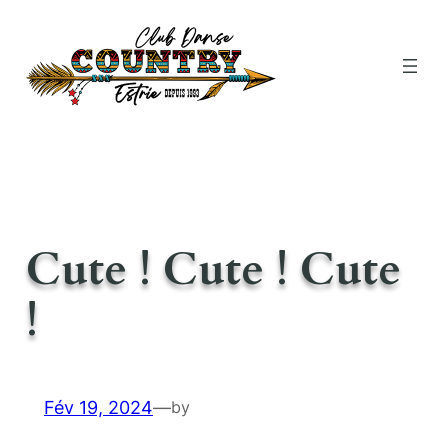
Aller
au
contenu
Cute ! Cute ! Cute
!
Fév 19, 2024
—
by