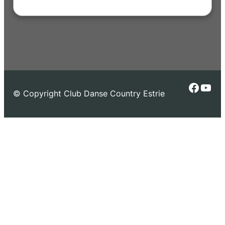
Faceb
You
© Copyright Club Danse Country Estrie