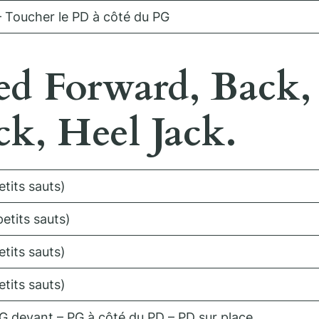
– Toucher le PD à côté du PG
ed Forward, Back,
ck, Heel Jack.
tits sauts)
etits sauts)
tits sauts)
tits sauts)
G devant – PG à côté du PD – PD sur place