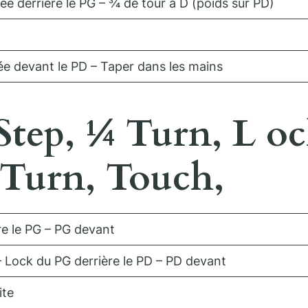
ée derrière le PG – ¾ de tour à D (poids sur PD)
ée devant le PD – Taper dans les mains
tep, ¼ Turn, L ock
 Turn, Touch,
re le PG – PG devant
– Lock du PG derrière le PD – PD devant
ite