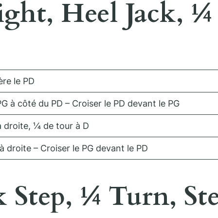
ight, Heel Jack, ¼
ère le PD
PG à côté du PD – Croiser le PD devant le PG
 droite, ¼ de tour à D
à droite – Croiser le PG devant le PD
k Step, ¼ Turn, St