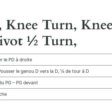
nt, Knee Turn, Kn
Pivot ½ Turn,
r le PD à droite
Pousser le genou D vers la D, ¼ de tour à D
 du PG – PG devant
uche