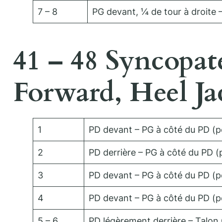
7 – 8
PG devant, ¼ de tour à droite 
41 – 48 Syncopat
Forward, Heel Ja
1
PD devant – PG à côté du PD (pe
2
PD derrière – PG à côté du PD (p
3
PD devant – PG à côté du PD (pe
4
PD devant – PG à côté du PD (pe
5 – 6
PD légèrement derrière – Talon 