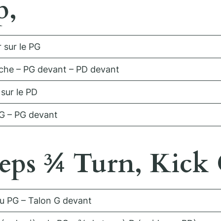
p,
 sur le PG
uche – PG devant – PD devant
sur le PD
PG – PG devant
teps ¾ Turn, Kick 
du PG – Talon G devant