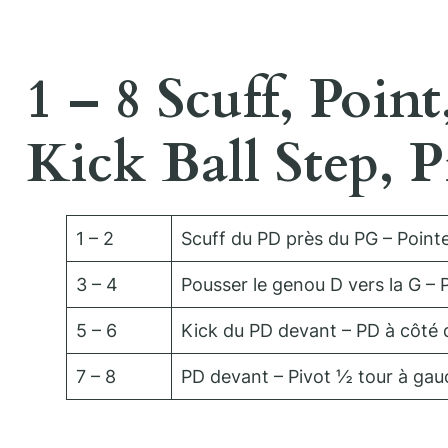
1 – 8 Scuff, Poi
Kick Ball Step, 
1 – 2
Scuff du PD près du PG – Pointe
3 – 4
Pousser le genou D vers la G – 
5 – 6
Kick du PD devant – PD à côté
7 – 8
PD devant – Pivot ½ tour à ga