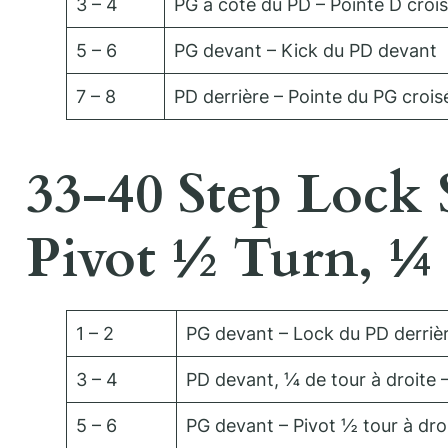
3 – 4
PG à côté du PD – Pointe D crois
5 – 6
PG devant – Kick du PD devant
7 – 8
PD derrière – Pointe du PG crois
33-40 Step Lock S
Pivot ½ Turn, ¼
1 – 2
PG devant – Lock du PD derriè
3 – 4
PD devant, ¼ de tour à droite 
5 – 6
PG devant – Pivot ½ tour à dro