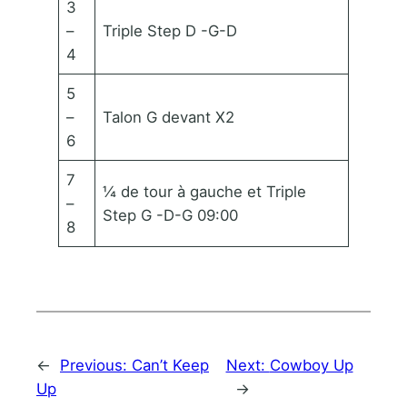
3
–
Triple Step D -G-D
4
5
–
Talon G devant X2
6
7
¼ de tour à gauche et Triple
–
Step G -D-G 09:00
8
←
Previous:
Can’t Keep
Next:
Cowboy Up
Up
→