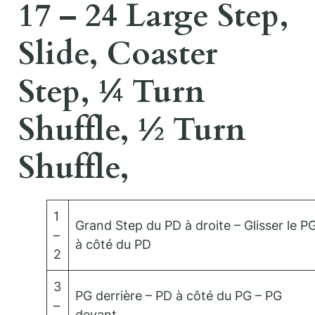
17 – 24 Large Step,
Slide, Coaster
Step, ¼ Turn
Shuffle, ½ Turn
Shuffle,
1
Grand Step du PD à droite – Glisser le P
–
à côté du PD
2
3
PG derrière – PD à côté du PG – PG
–
devant