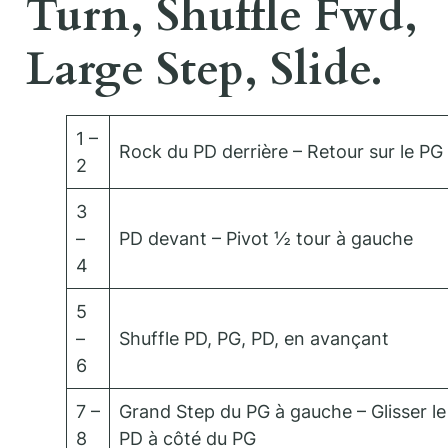
Turn, Shuffle Fwd,
Large Step, Slide.
1 –
Rock du PD derrière – Retour sur le PG
2
3
–
PD devant – Pivot ½ tour à gauche
4
5
–
Shuffle PD, PG, PD, en avançant
6
7 –
Grand Step du PG à gauche – Glisser le
8
PD à côté du PG