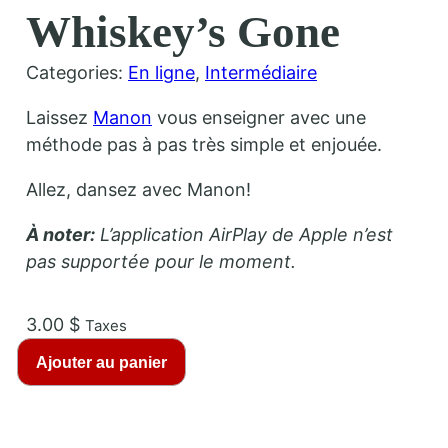
Whiskey’s Gone
Categories:
En ligne
, 
Intermédiaire
Laissez
Manon
vous enseigner avec une
méthode pas à pas très simple et enjouée.
Allez, dansez avec Manon!
À noter:
L’application AirPlay de Apple n’est
pas supportée pour le moment.
3.00
$
Taxes
q
Ajouter au panier
u
a
n