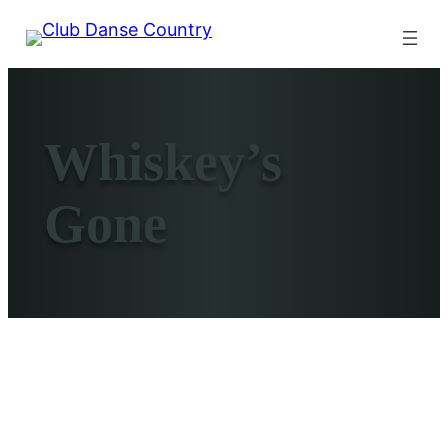
Whiskey’s
Gone