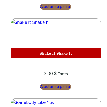
n
Ajouter au panier
e
Shake It Shake It
3.00
$
Taxes
Ajouter au panier