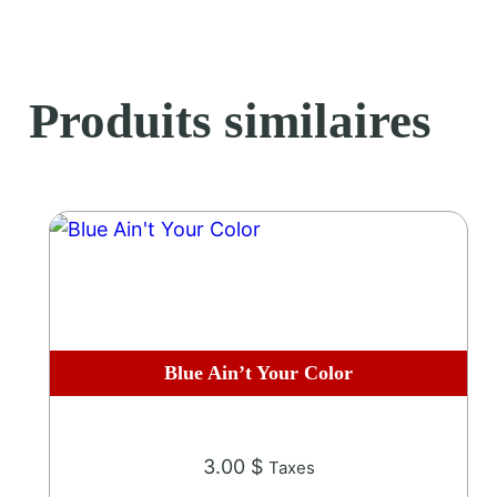
t
i
t
é
Produits similaires
d
e
W
h
i
s
k
e
y
Blue Ain’t Your Color
'
s
G
3.00
$
Taxes
o