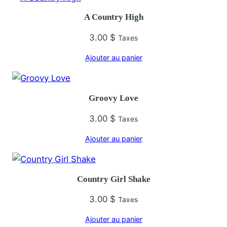
l
A Country High
k
T
3.00
$
Taxes
h
Ajouter au panier
e
L
i
Groovy Love
n
e
3.00
$
Taxes
Ajouter au panier
Country Girl Shake
3.00
$
Taxes
Ajouter au panier