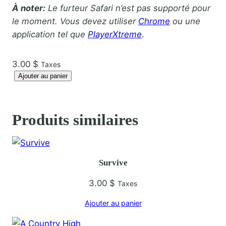
À noter:
Le furteur Safari n’est pas supporté pour
le moment. Vous devez utiliser
Chrome
ou une
application tel que
PlayerXtreme
.
3.00
$
Taxes
q
Ajouter au panier
u
a
n
Produits similaires
t
i
t
Survive
é
d
3.00
$
Taxes
e
Ajouter au panier
W
a