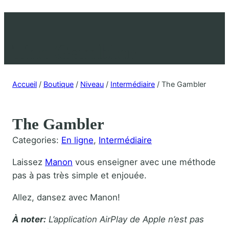
The Gambler
Accueil
/
Boutique
/
Niveau
/
Intermédiaire
/ The Gambler
The Gambler
Categories:
En ligne
, 
Intermédiaire
Laissez
Manon
vous enseigner avec une méthode
pas à pas très simple et enjouée.
Allez, dansez avec Manon!
À noter:
L’application AirPlay de Apple n’est pas