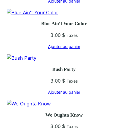
Ajouter au panier
T
h
e
Blue Ain’t Your Color
G
a
3.00
$
Taxes
m
Ajouter au panier
b
l
e
Bush Party
r
3.00
$
Taxes
Ajouter au panier
We Oughta Know
3.00
$
Taxes