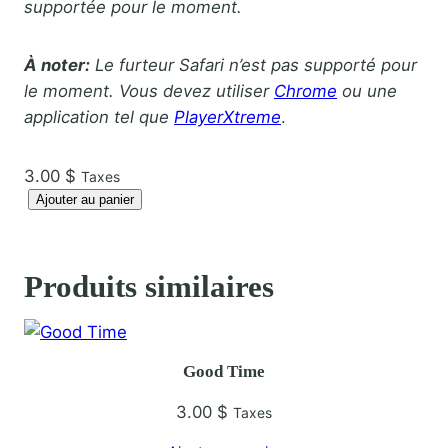
supportée pour le moment.
À noter:
Le furteur Safari n’est pas supporté pour
le moment. Vous devez utiliser
Chrome
ou une
application tel que
PlayerXtreme
.
3.00
$
Taxes
q
Ajouter au panier
u
a
n
Produits similaires
t
i
t
Good Time
é
d
3.00
$
Taxes
e