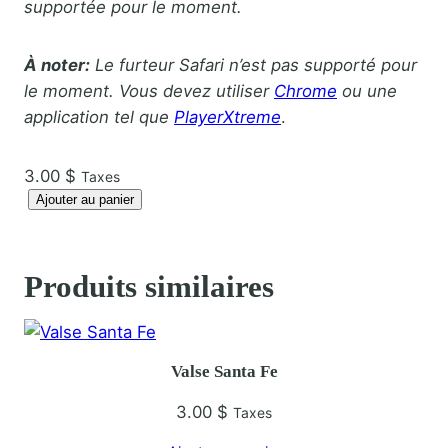
supportée pour le moment.
À noter:
Le furteur Safari n’est pas supporté pour
le moment. Vous devez utiliser
Chrome
ou une
application tel que
PlayerXtreme
.
3.00
$
Taxes
q
Ajouter au panier
u
a
n
Produits similaires
t
i
t
Valse Santa Fe
é
d
3.00
$
Taxes
e