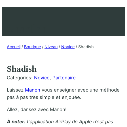
Shadish
Accueil
/
Boutique
/
Niveau
/
Novice
/ Shadish
Shadish
Categories:
Novice
, 
Partenaire
Laissez
Manon
vous enseigner avec une méthode
pas à pas très simple et enjouée.
Allez, dansez avec Manon!
À noter:
L’application AirPlay de Apple n’est pas