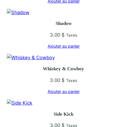
Ajouter au panier
S
h
a
Shadow
d
i
3.00
$
Taxes
s
Ajouter au panier
h
Whiskey & Cowboy
3.00
$
Taxes
Ajouter au panier
Side Kick
3.00
$
Taxes