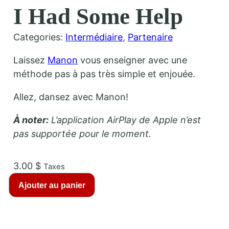
I Had Some Help
Categories:
Intermédiaire
, 
Partenaire
Laissez
Manon
vous enseigner avec une
méthode pas à pas très simple et enjouée.
Allez, dansez avec Manon!
À noter:
L’application AirPlay de Apple n’est
pas supportée pour le moment.
3.00
$
Taxes
q
Ajouter au panier
u
a
n