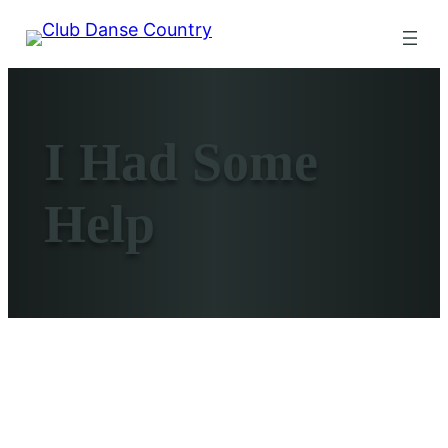
I Had Some
Help