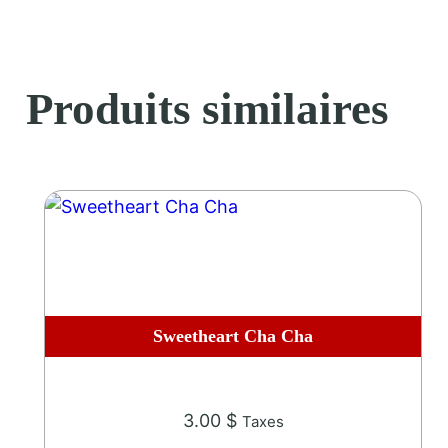
t
i
t
é
Produits similaires
d
e
I
H
a
d
S
o
m
Sweetheart Cha Cha
e
H
e
3.00
$
Taxes
l