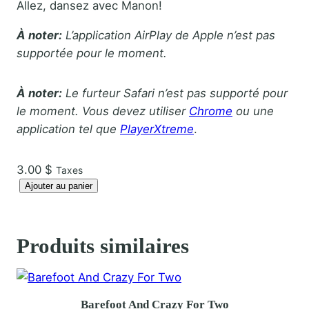
Allez, dansez avec Manon!
À noter:
L’application AirPlay de Apple n’est pas
supportée pour le moment.
À noter:
Le furteur Safari n’est pas supporté pour
le moment. Vous devez utiliser
Chrome
ou une
application tel que
PlayerXtreme
.
3.00
$
Taxes
q
Ajouter au panier
u
a
n
Produits similaires
t
i
t
Barefoot And Crazy For Two