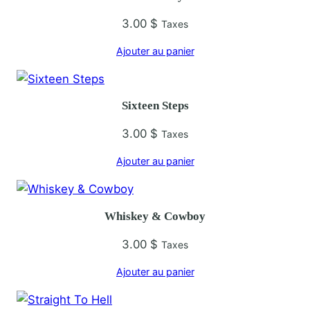
é
d
3.00
$
Taxes
e
Ajouter au panier
G
o
o
Sixteen Steps
d
H
3.00
$
Taxes
e
Ajouter au panier
a
r
t
Whiskey & Cowboy
e
d
3.00
$
Taxes
W
Ajouter au panier
o
m
a