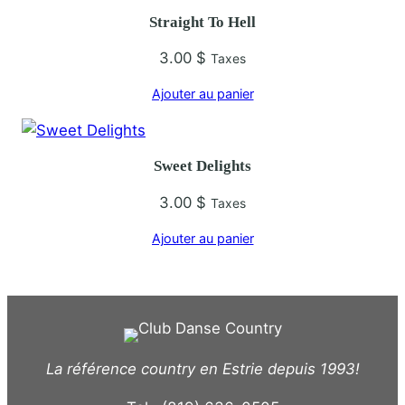
Straight To Hell
n
3.00
$
Taxes
Ajouter au panier
Sweet Delights
3.00
$
Taxes
Ajouter au panier
La référence country en Estrie depuis 1993!