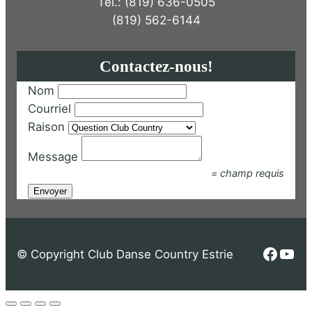
Tel.: (819) 636-0505
(819) 562-6144
Contactez-nous!
Nom
Courriel
Raison
Message
= champ requis
Faceb
You
© Copyright Club Danse Country Estrie